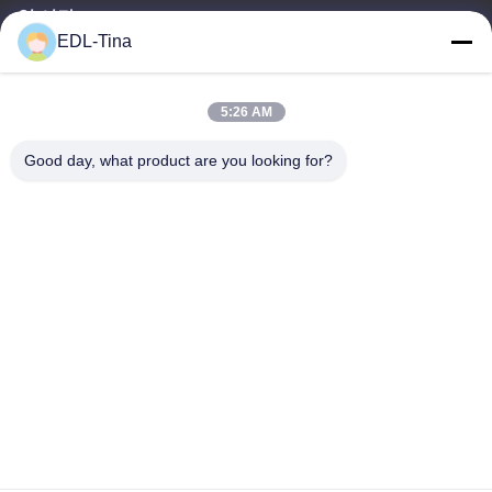
일 시간
EDL-Tina
08:30-17:30
우리 주소
5:26 AM
본사 주소
Good day, what product are you looking for?
방 1003, 나샤 국제 재능 항구, 167 하이빈 로드, 나샤 스트리트, 광
저우, 중국
공장 주소
중국 쑤젠 주 유후안 시의 쑤멘 과학기술 산업 지역
전화
86--17701960455
중국 좋은 품질 산업적 캐스터휠 공급업체. 저작권 © -2026