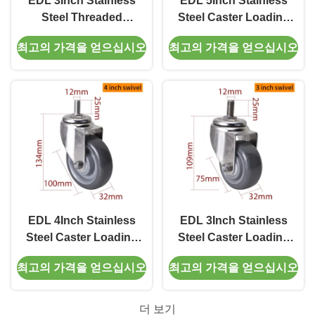
EDL 3Inch Stainless
EDL 5Inch Stainless
Steel Threaded
Steel Caster Loading
Swivel/Brake Caster
150Kg with TPU
최고의 가격을 얻으십시오
최고의 가격을 얻으십시오
Loading 150Kg
Wheel Threaded
S543S-25
Swivel/Brake S545S-
75
EDL 4Inch Stainless
EDL 3Inch Stainless
Steel Caster Loading
Steel Caster Loading
150Kg with TPU
150Kg with TPU
최고의 가격을 얻으십시오
최고의 가격을 얻으십시오
Wheel Threaded
Wheel Threaded
Swivel/Brake S544S-
Swivel/Brake S543S-
75
75
더 보기