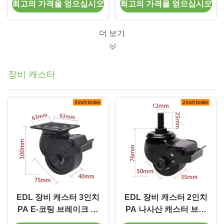
최고의 가격을 얻으십시오
최고의 가격을 얻으십시오
레이크 타입 936-26
86A
더 보기
장비 캐스터
EDL 장비 캐스터 3인치
EDL 장비 캐스터 2인치
PA E-코팅 브레이크 포
PA 나사산 캐스터 브레
함 M433-16P 500Kg 로
이크 포함 M412S-16