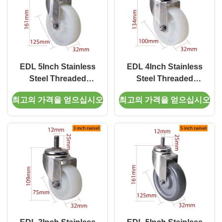
EDL 5Inch Stainless
EDL 4Inch Stainless
Steel Threaded
Steel Threaded
Swivel/Brake Caster
Swivel/Brake Caster
최고의 가격을 얻으십시오
최고의 가격을 얻으십시오
Loading 150Kg
Loading 150Kg
S545S-25
S544S-25