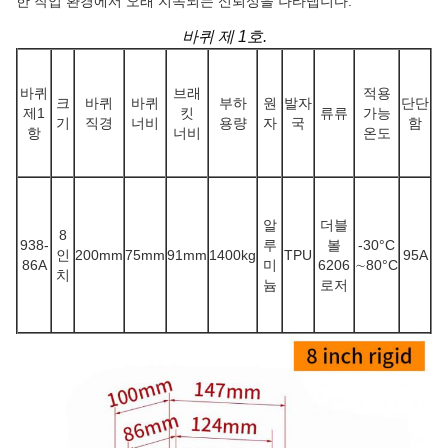
한 작업 환경에서 오래 지속되는 신뢰성을 나타냅니다.
바퀴 제 1호.
바퀴
브래
적용
크
바퀴
바퀴
부하
원
발자
단단
제1
킷
류류
가능
기
직경
너비
용량
자
국
함
항
너비
온도
알
더블
8
938-
루
볼
-30
°C
인
200mm
75mm
91mm
1400kg
TPU
95A
86A
미
6206
∼80
°C
치
늄
로저