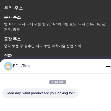
우리 주소
본사 주소
방 1003, 나샤 국제 재능 항구, 167 하이빈 로드, 나샤 스트리트, 광
저우, 중국
공장 주소
중국 쑤젠 주 유후안 시의 쑤멘 과학기술 산업 지역
전화
86--17701960455
EDL-Tina
6:44 AM
중국 좋은 품질 산업적 캐스터휠 공급업체. 저작권 © -2026
Good day, what product are you looking for?
Guangzhou EDL Casters Co.,Ltd. . 판권 소유.
개인 정보 정책
|
사이트맵