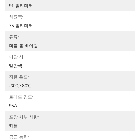
91 밀리미터
차륜폭:
75 밀리미터
류류:
더블 볼 베어링
페달 색:
빨간색
적용 온도:
-30℃~80℃
트레드 경도:
95A
포장 세부 사항:
카튼
공급 능력: