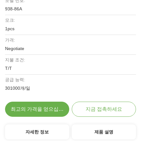
모델 번호:
938-86A
모크:
1pcs
가격:
Negotiate
지불 조건:
T/T
공급 능력:
301000개/일
최고의 가격을 얻으십시오
지금 접촉하세요
자세한 정보
제품 설명