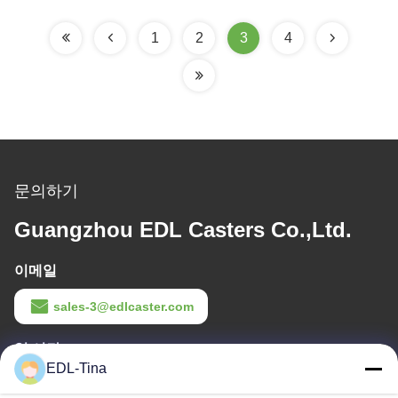
1
2
3
4
문의하기
Guangzhou EDL Casters Co.,Ltd.
이메일
sales-3@edlcaster.com
일 시간
EDL-Tina
08:30-17:30