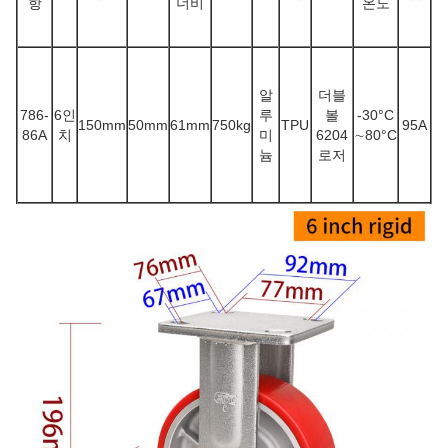
항
너비
온도
알
더블
786-
6인
루
볼
-30
°C
150mm
50mm
61mm
750kg
TPU
95A
86A
치
미
6204
∼80
°C
늄
로저