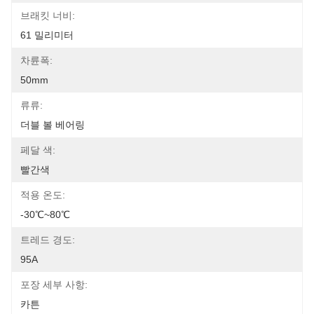
브래킷 너비:
61 밀리미터
차륜폭:
50mm
류류:
더블 볼 베어링
페달 색:
빨간색
적용 온도:
-30℃~80℃
트레드 경도:
95A
포장 세부 사항:
카튼