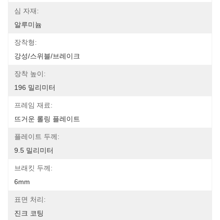
심 자재:
알루미늄
장착형:
강성/스위블/브레이크
장착 높이:
196 밀리미터
프레임 재료:
뜨거운 롤링 플레이트
플레이트 두께:
9.5 밀리미터
브래킷 두께:
6mm
표면 처리:
진크 코팅