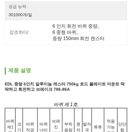
공급 능력:
301000개/일
6 인치 회전 바퀴 중량
, 
강조하다:
6 중형 바퀴
, 
중량 150mm 회전 캔스터
제품 설명
EDL 중량 6인치 알루미늄 캐스터 750kg 로드 플레이트 마운트 딱
딱하고 회전하고 브레이크 786-86A
바퀴 제 1호.
바퀴
브래
적용
크
바퀴
바퀴
부하
원
발자
단단
제1
킷
류류
가능
기
직경
너비
용량
자
국
함