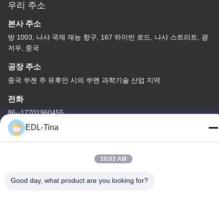
우리 주소
본사 주소
방 1003, 나샤 국제 재능 항구, 167 하이빈 로드, 나샤 스트리트, 광
저우, 중국
공장 주소
중국 쑤젠 주 유후안 시의 쑤멘 과학기술 산업 지역
전화
86--17701960455
EDL-Tina
10:03 AM
중국 좋은 품질 산업적 캐스터휠 공급업체. 저작권 © -2026
Good day, what product are you looking for?
Guangzhou EDL Casters Co.,Ltd. . 판권 소유.
개인 정보 정책
|
사이트맵