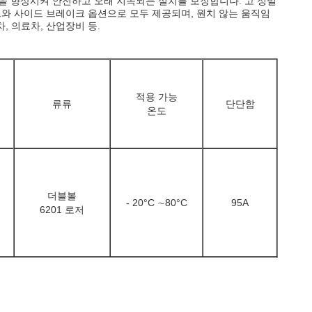
구성을 향상시켜 안전하고 오래 지속되는 설치를 보장합니다. 고 정밀
크와 사이드 브레이크 옵션으로 모두 제공되며, 원치 않는 움직임
 의료차, 산업장비 등.
적용 가능
류류
단단함
온도
더블볼
- 20
°C ∼80
°C
95A
6201 로저