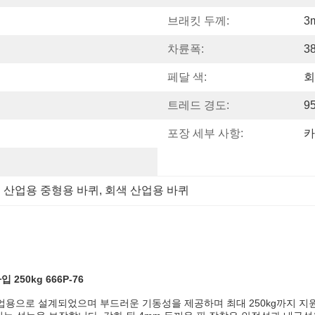
브래킷 두께:
3
차륜폭:
3
페달 색:
회
트레드 경도:
9
포장 세부 사항:
카
 산업용 중형용 바퀴
, 
회색 산업용 바퀴
250kg 666P-76
가중 작업용으로 설계되었으며 부드러운 기동성을 제공하며 최대 250kg까지 지