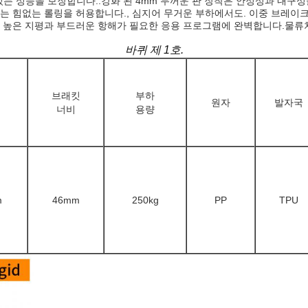
수있는 성능을 보장합니다..강화 된 4mm 두꺼운 판 장착은 안정성과 내
는 힘없는 롤링을 허용합니다., 심지어 무거운 부하에서도. 이중 브레이
 높은 지평과 부드러운 항해가 필요한 응용 프로그램에 완벽합니다.물류차,
바퀴 제 1호.
브래킷
부하
원자
발자국
너비
용량
m
46mm
250kg
PP
TPU