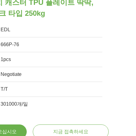
치 캐스터 TPU 플레이트 딱딱,
 타입 250kg
EDL
666P-76
1pcs
Negotiate
T/T
301000개/일
으십시오
지금 접촉하세요