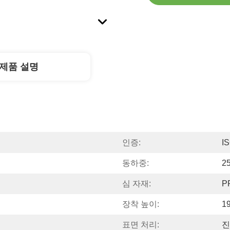
제품 설명
인증:
I
동하중:
2
심 자재:
P
장착 높이:
1
표면 처리:
진