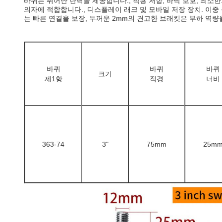
바퀴는 뛰어난 탄력을 제공합니다., 착용 저항, 바닥 보호, 최소
의자에 적합합니다., 디스플레이 래크 및 모바일 저장 장치. 이
는 빠른 연결을 보장, 두꺼운 2mm의 견고한 브래킷은 부하 역
바퀴
바퀴
바퀴
크기
제1항
직경
너비
363-74
3"
75mm
25m