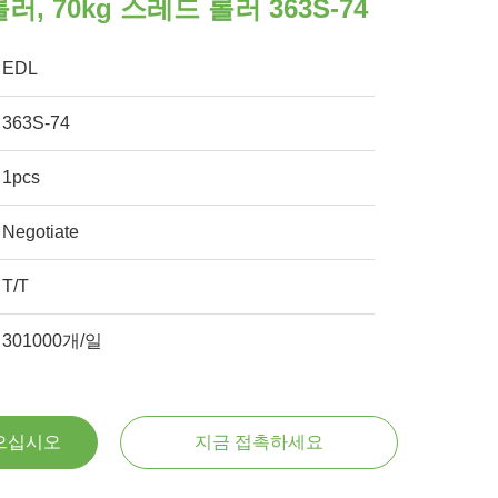
, 70kg 스레드 롤러 363S-74
EDL
363S-74
1pcs
Negotiate
T/T
301000개/일
으십시오
지금 접촉하세요