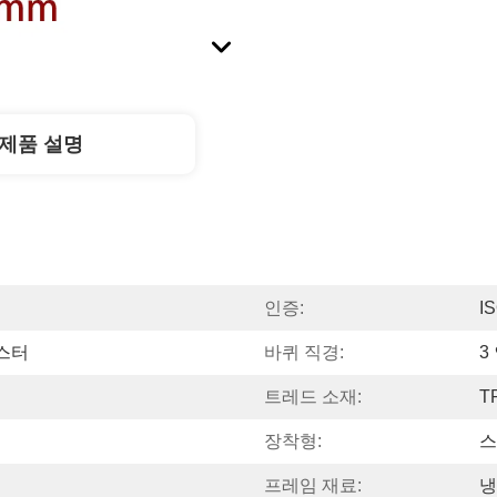
제품 설명
인증:
I
캐스터
바퀴 직경:
3
트레드 소재:
T
장착형:
스
프레임 재료:
냉