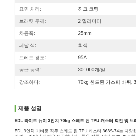
표면 처리:
진크 코팅
브래킷 두께:
2 밀리미터
차륜폭:
25mm
페달 색:
회색
트레드 경도:
95A
공급 능력:
301000개/일
강조하다:
70kg 힌드된 카스퍼 바퀴
, 
제품 설명
EDL 라이트 듀이 3인치 70kg 스레드 된 TPU 캐스터 회전 및 브레
EDL 3인치 가벼운 직무 스레드 된 TPU 캐스터 363S-74