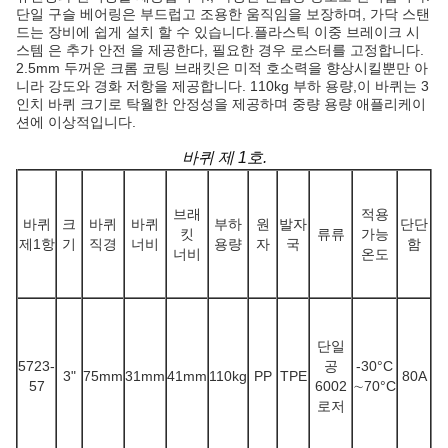
단일 구슬 베어링은 부드럽고 조용한 움직임을 보장하며, 가닥 스탠
드는 장비에 쉽게 설치 할 수 있습니다.플라스틱 이중 브레이크 시
스템 은 추가 안전 을 제공한다, 필요한 경우 로스터를 고정합니다.
2.5mm 두꺼운 크롬 코팅 브래킷은 미적 호소력을 향상시킬뿐만 아
니라 강도와 경화 저항을 제공합니다. 110kg 부하 용량,이 바퀴는 3
인치 바퀴 크기로 탁월한 안정성을 제공하며 중량 용량 애플리케이
션에 이상적입니다.
바퀴 제 1호.
브래
적용
바퀴
크
바퀴
바퀴
부하
원
발자
단단
킷
류류
가능
제1항
기
직경
너비
용량
자
국
함
너비
온도
단일
5723-
공
-30
°C
3"
75mm
31mm
41mm
110kg
PP
TPE
80A
57
6002
∼70
°C
로저