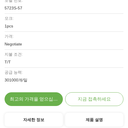
모델 번호:
5723S-57
모크:
1pcs
가격:
Negotiate
지불 조건:
T/T
공급 능력:
301000개/일
최고의 가격을 얻으십시오
지금 접촉하세요
자세한 정보
제품 설명