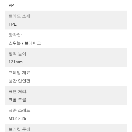
PP
트레드 소재:
TPE
장착형:
스위블 / 브레이크
장착 높이:
121mm
프레임 재료:
냉간 압연판
표면 처리:
크롬 도금
표준 스레드:
M12 × 25
브래킷 두께: