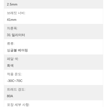
2.5mm
브래킷 너비:
41mm
차륜폭:
31 밀리미터
류류:
싱글볼 베어링
페달 색:
회색
적용 온도:
-30C~70C
트레드 경도:
80A
포장 세부 사항: