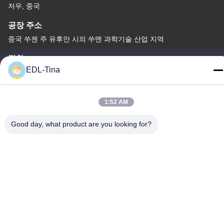
저우, 중국
공장 주소
중국 쑤젠 주 유후안 시의 쑤멘 과학기술 산업 지역
전화
EDL-Tina
86--17701960455
1:52 AM
Good day, what product are you looking for?
중국 좋은 품질 산업적 캐스터휠 공급업체. 저작권 © -2026
Guangzhou EDL Casters Co.,Ltd. . 판권 소유.
개인 정보 정책
|
사이트맵