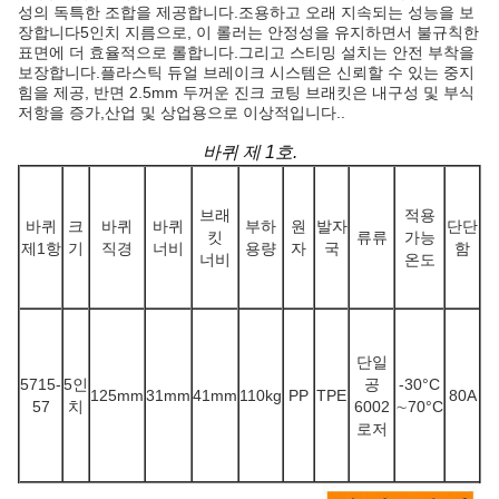
성의 독특한 조합을 제공합니다.조용하고 오래 지속되는 성능을 보
장합니다5인치 지름으로, 이 롤러는 안정성을 유지하면서 불규칙한
표면에 더 효율적으로 롤합니다.그리고 스티밍 설치는 안전 부착을
보장합니다.플라스틱 듀얼 브레이크 시스템은 신뢰할 수 있는 중지
힘을 제공, 반면 2.5mm 두꺼운 진크 코팅 브래킷은 내구성 및 부식
저항을 증가,산업 및 상업용으로 이상적입니다..
바퀴 제 1호.
브래
적용
바퀴
크
바퀴
바퀴
부하
원
발자
단단
킷
류류
가능
제1항
기
직경
너비
용량
자
국
함
너비
온도
단일
5715-
5인
공
-30
°C
125mm
31mm
41mm
110kg
PP
TPE
80A
57
치
6002
∼70
°C
로저