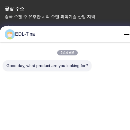
공장 주소
중국 쑤젠 주 유후안 시의 쑤멘 과학기술 산업 지역
전화
EDL-Tina
86--17701960455
2:14 AM
Good day, what product are you looking for?
중국 좋은 품질 산업적 캐스터휠 공급업체. 저작권 © -2026
Guangzhou EDL Casters Co.,Ltd. . 판권 소유.
개인 정보 정책
|
사이트맵