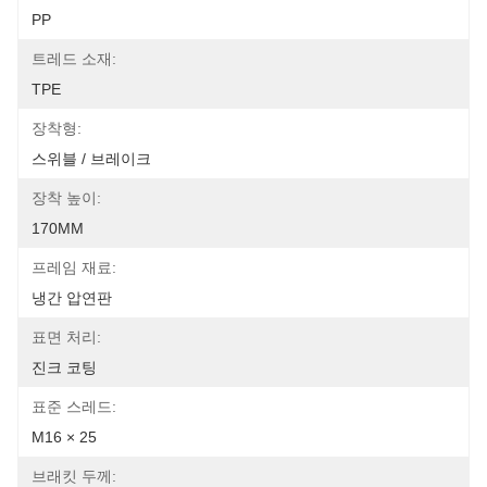
PP
트레드 소재:
TPE
장착형:
스위블 / 브레이크
장착 높이:
170MM
프레임 재료:
냉간 압연판
표면 처리:
진크 코팅
표준 스레드:
M16 × 25
브래킷 두께: