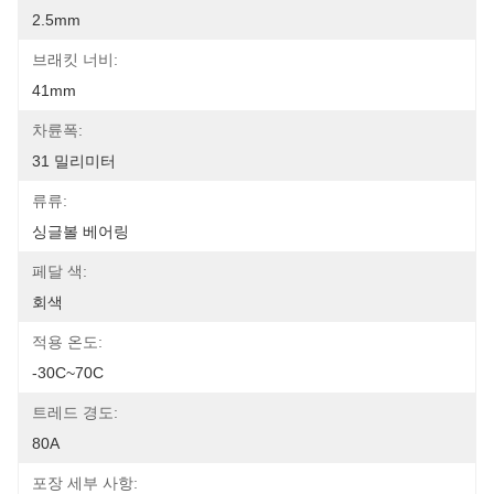
2.5mm
브래킷 너비:
41mm
차륜폭:
31 밀리미터
류류:
싱글볼 베어링
페달 색:
회색
적용 온도:
-30C~70C
트레드 경도:
80A
포장 세부 사항: