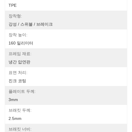
TPE
장착형:
강성 / 스위블 / 브레이크
장착 높이:
160 밀리미터
프레임 재료:
냉간 압연판
표면 처리:
진크 코팅
플레이트 두께:
3mm
브래킷 두께:
2.5mm
브래킷 너비: