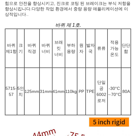
힘으로 안전을 향상시키고, 진크로 코팅 된 브레이크는 부식 저항을
향상시킵니다.다양한 작업 환경에서 중량 용량 애플리케이션에 이
상적입니다..
바퀴 제 1호.
브래
적용
바퀴
크
바퀴
바퀴
부하
원
발자
단단
킷
류류
가능
제1항
기
직경
너비
용량
자
국
함
너비
온도
단일
5715-
5인
공
-30
°C
125mm
31mm
41mm
110kg
PP
TPE
80A
57
치
6002
∼70
°C
로저