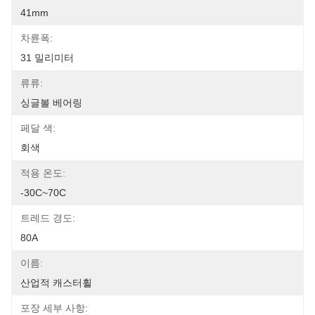
41mm
차륜폭:
31 밀리미터
류류:
싱글볼 베어링
페달 색:
회색
적용 온도:
-30C~70C
트레드 경도:
80A
이름:
산업적 캐스터휠
포장 세부 사항: