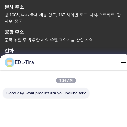
본사 주소
방 1003, 나샤 국제 재능 항구, 167 하이빈 로드, 나샤 스트리트, 광
저우, 중국
공장 주소
중국 쑤젠 주 유후안 시의 쑤멘 과학기술 산업 지역
전화
86--17701960455
EDL-Tina
3:26 AM
중국 좋은 품질 산업적 캐스터휠 공급업체. 저작권 © -2026
Good day, what product are you looking for?
Guangzhou EDL Casters Co.,Ltd. . 판권 소유.
개인 정보 정책
|
사이트맵