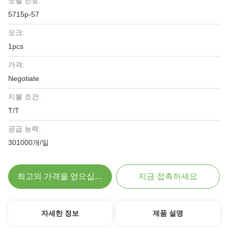
모델 번호:
5715p-57
모크:
1pcs
가격:
Negotiate
지불 조건:
T/T
공급 능력:
301000개/일
최고의 가격을 얻으십시오
지금 접촉하세요
자세한 정보
제품 설명