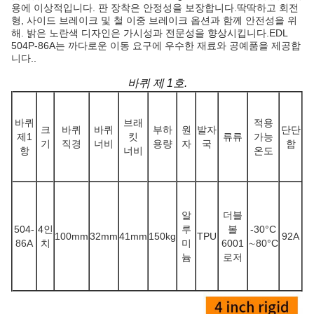
용에 이상적입니다. 판 장착은 안정성을 보장합니다.딱딱하고 회전
형, 사이드 브레이크 및 철 이중 브레이크 옵션과 함께 안전성을 위
해. 밝은 노란색 디자인은 가시성과 전문성을 향상시킵니다.EDL
504P-86A는 까다로운 이동 요구에 우수한 재료와 공예품을 제공합
니다..
바퀴 제 1호.
바퀴
브래
적용
크
바퀴
바퀴
부하
원
발자
단단
제1
킷
류류
가능
기
직경
너비
용량
자
국
함
항
너비
온도
알
더블
504-
4인
루
볼
-30
°C
100mm
32mm
41mm
150kg
TPU
92A
86A
치
미
6001
∼80
°C
늄
로저