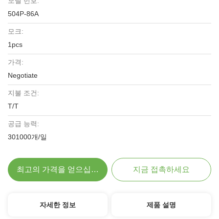
모델 번호:
504P-86A
모크:
1pcs
가격:
Negotiate
지불 조건:
T/T
공급 능력:
301000개/일
최고의 가격을 얻으십시오
지금 접촉하세요
자세한 정보
제품 설명