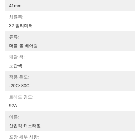
41mm
차륜폭:
32 밀리미터
류류:
더블 볼 베어링
페달 색:
노란색
적용 온도:
-20C~80C
트레드 경도:
92A
이름:
산업적 캐스터휠
포장 세부 사항: