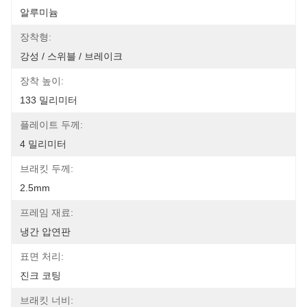
알루미늄
장착형:
강성 / 스위블 / 브레이크
장착 높이:
133 밀리미터
플레이트 두께:
4 밀리미터
브래킷 두께:
2.5mm
프레임 재료:
냉간 압연판
표면 처리:
진크 코팅
브래킷 너비: