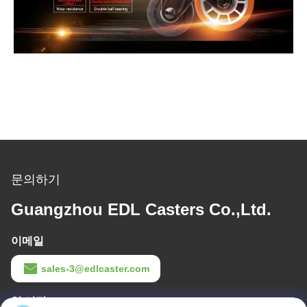
문의하기
Guangzhou EDL Casters Co.,Ltd.
이메일
sales-3@edlcaster.com
일 시간