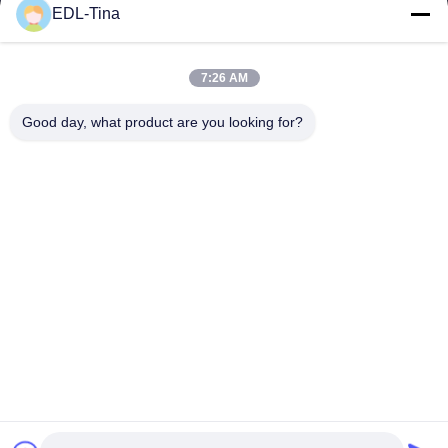
EDL-Tina
08:30-17:30
우리 주소
7:26 AM
본사 주소
Good day, what product are you looking for?
방 1003, 나샤 국제 재능 항구, 167 하이빈 로드, 나샤 스트리트, 광
저우, 중국
공장 주소
중국 쑤젠 주 유후안 시의 쑤멘 과학기술 산업 지역
전화
86--17701960455
중국 좋은 품질 산업적 캐스터휠 공급업체. 저작권 © -2026
Guangzhou EDL Casters Co.,Ltd. . 판권 소유.