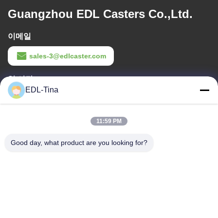
Guangzhou EDL Casters Co.,Ltd.
이메일
sales-3@edlcaster.com
일 시간
EDL-Tina
08:30-17:30
우리 주소
11:59 PM
본사 주소
Good day, what product are you looking for?
방 1003, 나샤 국제 재능 항구, 167 하이빈 로드, 나샤 스트리트, 광
저우, 중국
공장 주소
중국 쑤젠 주 유후안 시의 쑤멘 과학기술 산업 지역
전화